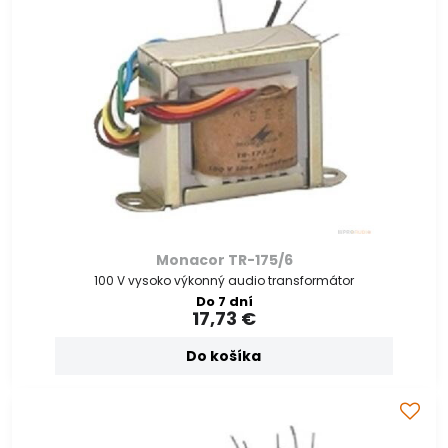
Monacor TR-175/6
100 V vysoko výkonný audio transformátor
Do 7 dní
17,73 €
Do košíka