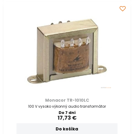
Monacor TR-1010LC
100 V vysoko výkonný audio transformátor
Do 7 dní
17,73 €
Do košíka