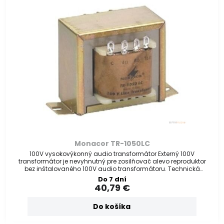
Monacor TR-1050LC
100V vysokovýkonný audio transformátor Externý 100V
transformátor je nevyhnutný pre zosilňovač alevo reproduktor
bez inštalovaného 100V audio transformátoru. Technická
špecifikácia
Do 7 dní
40,79 €
Do košíka