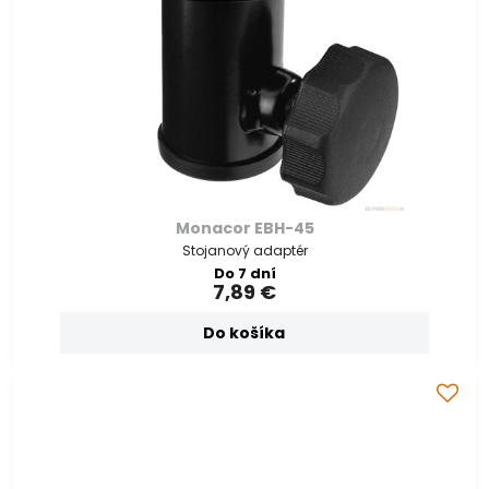
Monacor EBH-45
Stojanový adaptér
Do 7 dní
7,89 €
Do košíka