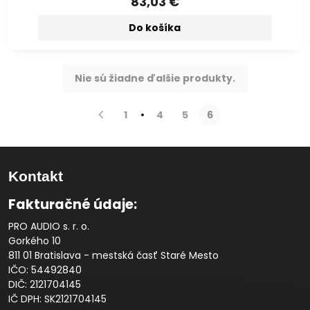
83,03 €
Do košíka
Nie sú žiadne ďalšie produkty.
1
4
5
6
Kontakt
Fakturačné údaje:
PRO AUDIO s. r. o.
Gorkého 10
811 01 Bratislava - mestská časť Staré Mesto
IČO: 54492840
DIČ: 2121704145
IČ DPH: SK2121704145