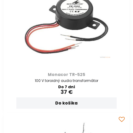
Monacor TR-525
100 V toroidný audio transformátor
Do 7 dní
37 €
Do košíka