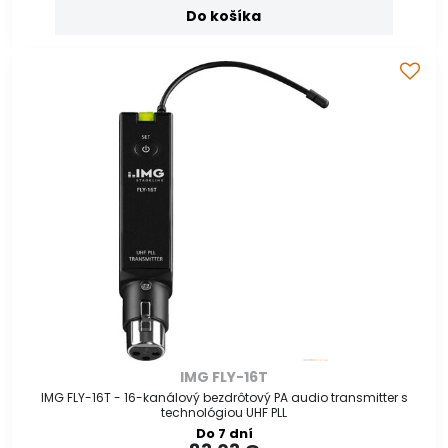
Do košíka
IMG FLY-16T
IMG FLY-16T - 16-kanálový bezdrôtový PA audio transmitter s
technológiou UHF PLL
Do 7 dní