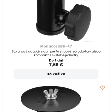
Monacor EBH-47
Stojanový adaptér napr. pre PA stĺpové reproduktory alebo
kompaktné svetelné jednotky
Do 7 dní
7,69 €
Do košíka