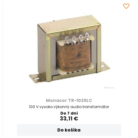
Monacor TR-1025LC
100 V vysoko výkonný audio transformátor
Do 7 dní
33,11 €
Do košíka