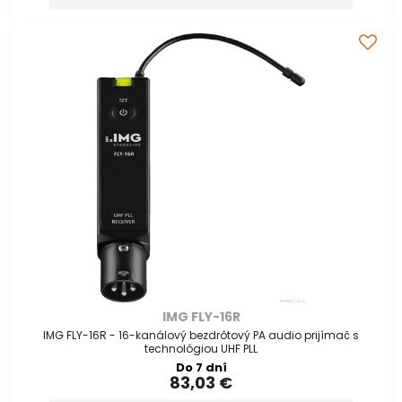
IMG FLY-16R
IMG FLY-16R - 16-kanálový bezdrôtový PA audio prijímač s
technológiou UHF PLL
Do 7 dní
83,03 €