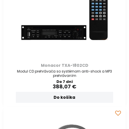
Monacor TXA-1802CD
Modul CD prehrávača so systémom anti-shock a MP3
prehrávaním
Do 7 dní
388,07 €
Do košíka