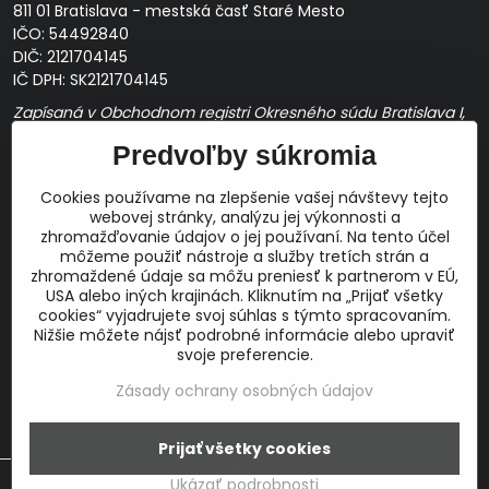
811 01 Bratislava - mestská časť Staré Mesto
IČO: 54492840
DIČ: 2121704145
IČ DPH: SK2121704145
Zapísaná v Obchodnom registri Okresného súdu Bratislava I,
Oddiel Sro, Vložka č. 163349/B
Predvoľby súkromia
Prevádzková doba: pracovné dni
10:00 - 14:00
Cookies používame na zlepšenie vašej návštevy tejto
E-mail:
webovej stránky, analýzu jej výkonnosti a
obchod@proaudio.sk
zhromažďovanie údajov o jej používaní. Na tento účel
Bankové spojenie:
môžeme použiť nástroje a služby tretích strán a
zhromaždené údaje sa môžu preniesť k partnerom v EÚ,
Slovenská sporiteľňa, a.s.
USA alebo iných krajinách. Kliknutím na „Prijať všetky
IBAN: SK48 0900 0000 0051 9050 9782
cookies“ vyjadrujete svoj súhlas s týmto spracovaním.
SWIFT: GIBASKBX
Nižšie môžete nájsť podrobné informácie alebo upraviť
svoje preferencie.
Zásady ochrany osobných údajov
©
2026
Copyright
Prijať všetky cookies
Táto stránka používa cookies.
Viac info
Predvoľby súkromia
Zásady ochrany osobných údajov
Ukázať podrobnosti