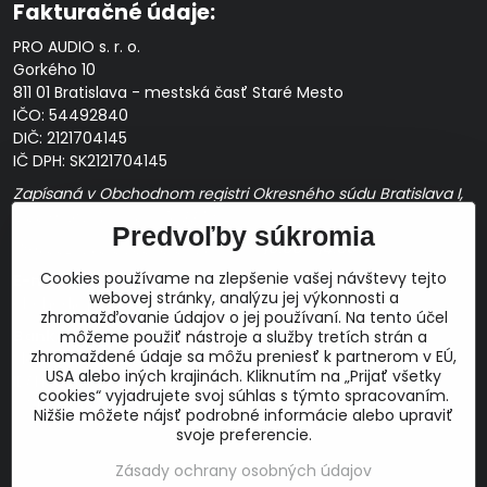
Fakturačné údaje:
PRO AUDIO s. r. o.
Gorkého 10
811 01 Bratislava - mestská časť Staré Mesto
IČO: 54492840
DIČ: 2121704145
IČ DPH: SK2121704145
Zapísaná v Obchodnom registri Okresného súdu Bratislava I,
Oddiel Sro, Vložka č. 163349/B
Predvoľby súkromia
Prevádzková doba: pracovné dni
10:00 - 14:00
Cookies používame na zlepšenie vašej návštevy tejto
E-mail:
webovej stránky, analýzu jej výkonnosti a
obchod@proaudio.sk
zhromažďovanie údajov o jej používaní. Na tento účel
Bankové spojenie:
môžeme použiť nástroje a služby tretích strán a
zhromaždené údaje sa môžu preniesť k partnerom v EÚ,
Slovenská sporiteľňa, a.s.
USA alebo iných krajinách. Kliknutím na „Prijať všetky
IBAN: SK48 0900 0000 0051 9050 9782
cookies“ vyjadrujete svoj súhlas s týmto spracovaním.
SWIFT: GIBASKBX
Nižšie môžete nájsť podrobné informácie alebo upraviť
svoje preferencie.
Zásady ochrany osobných údajov