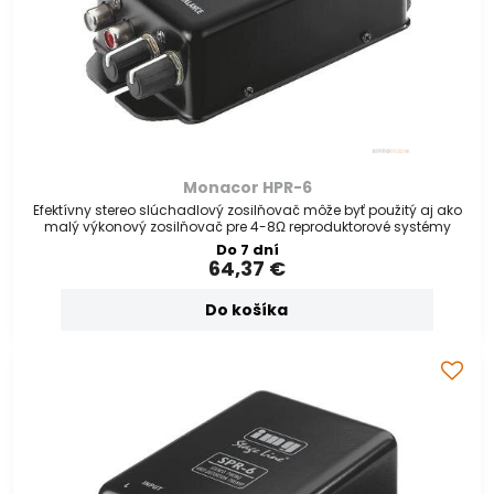
Monacor HPR-6
Efektívny stereo slúchadlový zosilňovač môže byť použitý aj ako
malý výkonový zosilňovač pre 4-8Ω reproduktorové systémy
Do 7 dní
64,37 €
Do košíka