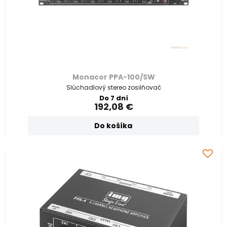
Monacor PPA-100/SW
Slúchadlový stereo zosilňovač
Do 7 dní
192,08 €
Do košíka