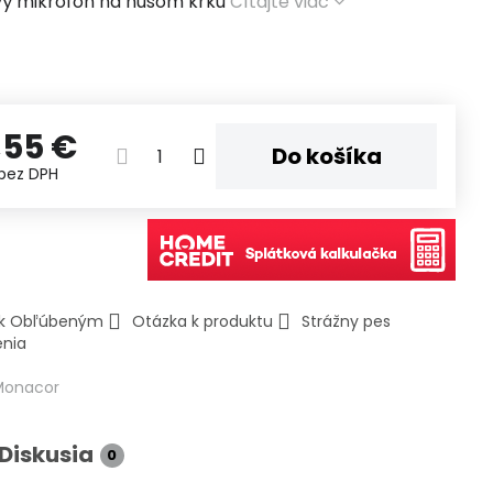
vý mikrofón na husom krku
Čítajte viac
,55 €
Do košíka
bez DPH
ť k Obľúbeným
Otázka k produktu
Strážny pes
enia
Monacor
Diskusia
0