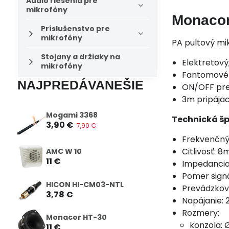
Audio riešenia pre
mikrofóny
Monaco
Príslušenstvo pre
mikrofóny
PA pultový mi
Stojany a držiaky na
Elektretový
mikrofóny
Fantomové 
NAJPREDÁVANEŠIE
ON/OFF pr
3m pripájac
Mogami 3368
Technická šp
3,90 €
7,90 €
Frekvenčný
Citlivosť: 
AMC W 10
11 €
Impedancia
Pomer signá
HICON HI-CM03-NTL
Prevádzkov
3,78 €
Napájanie: 
Rozmery:
Monacor HT-30
konzola:
11 €