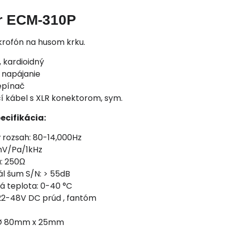
r ECM-310P
krofón na husom krku.
, kardioidný
napájanie
epínač
í kábel s XLR konektorom, sym.
ecifikácia:
 rozsah: 80-14,000Hz
8mV/Pa/1kHz
: 250Ω
l šum S/N: > 55dB
á teplota: 0-40 °C
22-48V DC prúd , fantóm
 Ø 80mm x 25mm