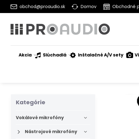
obchod@proaudio.sk
Domov
Obchodné 
Akcia
Slúchadlá
Inštalačné A/V sety
V
Kategórie
Vokálové mikrofóny
Nástrojové mikrofóny