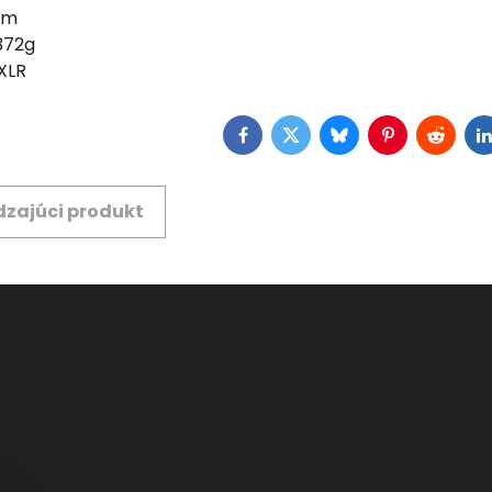
mm
372g
XLR
Facebook
Twitter
Bluesky
Pinterest
Reddit
L
zajúci produkt