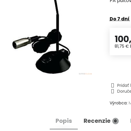
PA pulto
Do 7 dní
100
81,75 €
Prida
Doruč
Výrobca:
Popis
Recenzie
0