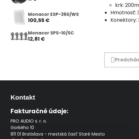
krk: 200
Hmotnosť: 
Monacor ESP-360/WS
Konektory: 
100,55 €
Monacor SPS-10/SC
12,81 €
Predchád
Kontakt
Fakturačné údaje:
PRO AUDIO s. r. o.
Gorkého 10
811 01 Bratislava - mestská časť Staré Mesto