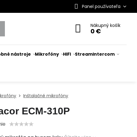
Panel používateľa
Nákupný košík
0 €
bné nástroje
Mikrofóny
HIFI
Stream
Intercom
ikrofóny
Inštalačné mikrofóny
acor ECM-310P
nie