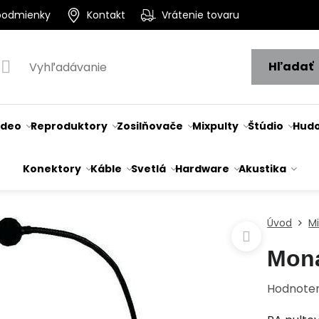
podmienky
Kontakt
Vrátenie tovaru
Hľadať
ideo
Reproduktory
Zosilňovače
Mixpulty
Štúdio
Hudo
Konektory
Káble
Svetlá
Hardware
Akustika
Úvod
M
Mon
Hodnote