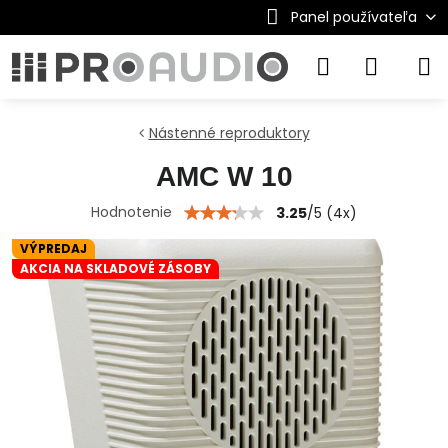
Panel používateľa
Nástenné reproduktory
AMC W 10
Hodnotenie
3.25
/
5
(
4
x)
VÝPREDAJ
AKCIA NA SKLADOVÉ ZÁSOBY