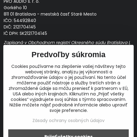
PRO AUDIO s. r. o.
Gorkého 10
811 01 Bratislava - mestská časť Staré Mesto
IČO: 54492840
DIČ: 2121704145
IČ DPH: SK2121704145
Zapísaná v Obchodnom registri Okresného súdu Bratislava I,
Oddiel Sro, Vložka č. 163349/B
Predvoľby súkromia
Prevádzková doba: pracovné dni
10:00 - 14:00
Cookies používame na zlepšenie vašej návštevy tejto
E-mail:
webovej stránky, analýzu jej výkonnosti a
obchod@proaudio.sk
zhromažďovanie údajov o jej používaní. Na tento účel
Bankové spojenie:
môžeme použiť nástroje a služby tretích strán a
zhromaždené údaje sa môžu preniesť k partnerom v EÚ,
Slovenská sporiteľňa, a.s.
USA alebo iných krajinách. Kliknutím na „Prijať všetky
IBAN: SK48 0900 0000 0051 9050 9782
cookies“ vyjadrujete svoj súhlas s týmto spracovaním.
SWIFT: GIBASKBX
Nižšie môžete nájsť podrobné informácie alebo upraviť
svoje preferencie.
Zásady ochrany osobných údajov
Prijať všetky cookies
©
2026
Copyright