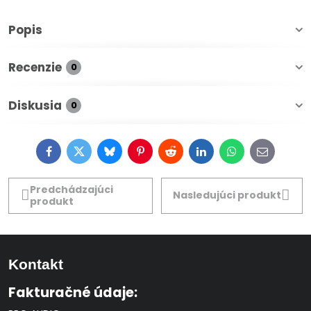
Popis
Recenzie
0
Diskusia
0
Facebook
Twitter
Bluesky
Pinterest
Reddit
LinkedIn
WhatsApp
E-
mail
Predchádzajúci
Nasledujúci produkt
produkt
Kontakt
Fakturačné údaje: