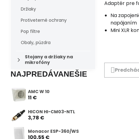
Adaptér pre 
Držiaky
Na zapojen
Protiveterné ochrany
napájaním
Mini XLR ko
Pop filtre
Obaly, púzdra
Stojany a držiaky na
mikrofóny
Predchád
NAJPREDÁVANEŠIE
AMC W 10
11 €
HICON HI-CM03-NTL
3,78 €
Monacor ESP-360/WS
100,55 €