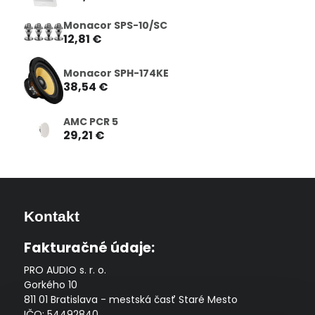
Monacor SPS-10/SC
12,81 €
Monacor SPH-174KE
38,54 €
AMC PCR 5
29,21 €
Kontakt
Fakturačné údaje:
PRO AUDIO s. r. o.
Gorkého 10
811 01 Bratislava - mestská časť Staré Mesto
IČO: 54492840