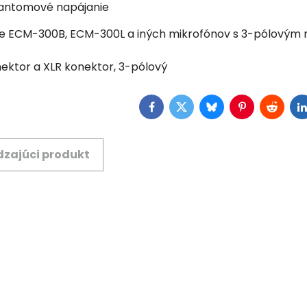
fantomové napájanie
ie ECM-300B, ECM-300L a iných mikrofónov s 3-pólovým 
nektor a XLR konektor, 3-pólový
Facebook
Twitter
Bluesky
Pinterest
Reddit
L
zajúci produkt