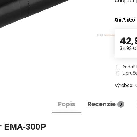
Adaptér 
Do 7 dní
42,
34,92 
Prida
Doruč
Výrobca:
Popis
Recenzie
0
r EMA-300P