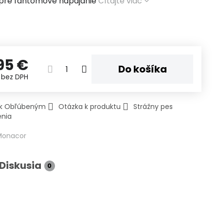
pre fantomové napájanie
Čítajte viac
95 €
Do košíka
€
bez DPH
ť k Obľúbeným
Otázka k produktu
Strážny pes
enia
Monacor
Diskusia
0