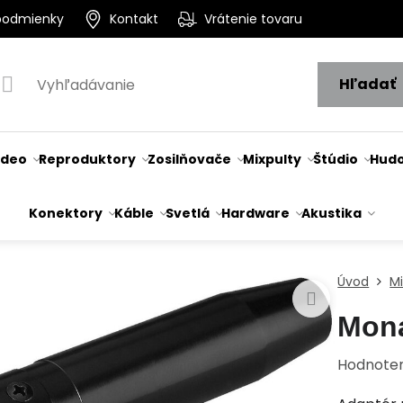
podmienky
Kontakt
Vrátenie tovaru
Hľadať
ideo
Reproduktory
Zosilňovače
Mixpulty
Štúdio
Hudo
Konektory
Káble
Svetlá
Hardware
Akustika
Úvod
M
Mon
Hodnote