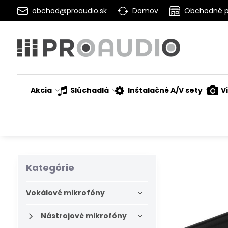
obchod@proaudio.sk
Domov
Obchodné 
Akcia
Slúchadlá
Inštalačné A/V sety
V
Kategórie
Vokálové mikrofóny
Nástrojové mikrofóny