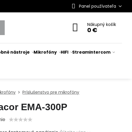
Panel používateľa
Nákupný košík
0 €
bné nástroje
Mikrofóny
HIFI
Stream
Intercom
ikrofóny
Príslušenstvo pre mikrofóny
acor EMA-300P
nie