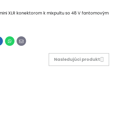
mini XLR konektorom k mixpultu so 48 V fantomovým
inkedIn
WhatsApp
E-
mail
Nasledujúci produkt