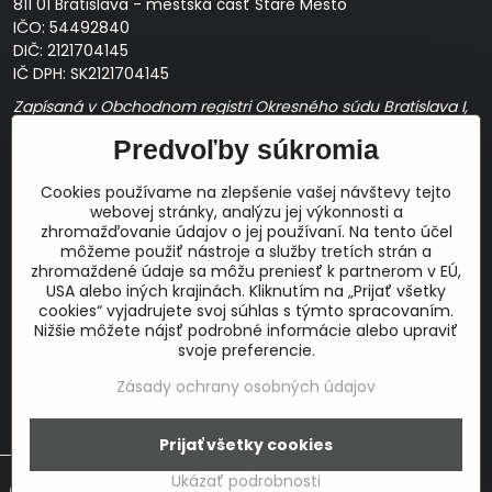
811 01 Bratislava - mestská časť Staré Mesto
IČO: 54492840
DIČ: 2121704145
IČ DPH: SK2121704145
Zapísaná v Obchodnom registri Okresného súdu Bratislava I,
Oddiel Sro, Vložka č. 163349/B
Predvoľby súkromia
Prevádzková doba: pracovné dni
10:00 - 14:00
Cookies používame na zlepšenie vašej návštevy tejto
E-mail:
webovej stránky, analýzu jej výkonnosti a
obchod@proaudio.sk
zhromažďovanie údajov o jej používaní. Na tento účel
Bankové spojenie:
môžeme použiť nástroje a služby tretích strán a
zhromaždené údaje sa môžu preniesť k partnerom v EÚ,
Slovenská sporiteľňa, a.s.
USA alebo iných krajinách. Kliknutím na „Prijať všetky
IBAN: SK48 0900 0000 0051 9050 9782
cookies“ vyjadrujete svoj súhlas s týmto spracovaním.
SWIFT: GIBASKBX
Nižšie môžete nájsť podrobné informácie alebo upraviť
svoje preferencie.
Zásady ochrany osobných údajov
Prijať všetky cookies
©
2026
Copyright
Táto stránka používa cookies.
Viac info
Predvoľby súkromia
Zásady ochrany osobných údajov
Ukázať podrobnosti
Vytvorené pomocou:
BiznisWeb.sk