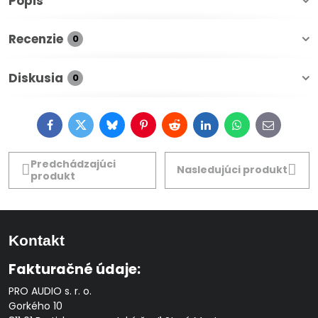
Popis
Recenzie
0
Diskusia
0
Facebook
Twitter
Bluesky
Pinterest
Reddit
LinkedIn
WhatsApp
E-
mail
Predchádzajúci
Nasledujúci produkt
produkt
Kontakt
Fakturačné údaje:
PRO AUDIO s. r. o.
Gorkého 10