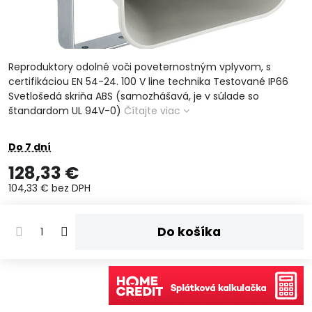
Reproduktory odolné voči poveternostným vplyvom, s
certifikáciou EN 54-24. 100 V line technika Testované IP66
Svetlošedá skriňa ABS (samozhášavá, je v súlade so
štandardom UL 94V-0)
Čítajte viac
Do 7 dní
128,33 €
104,33 €
bez DPH
Do košíka