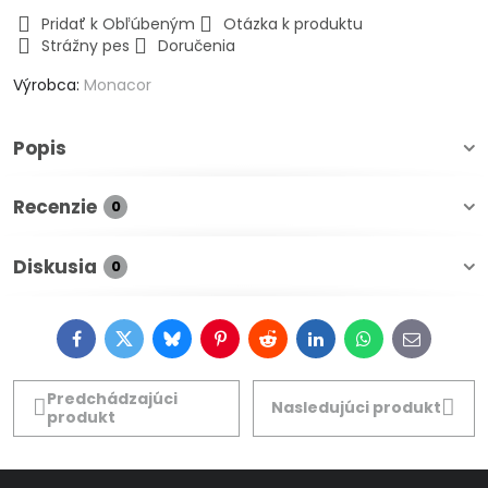
Pridať k Obľúbeným
Otázka k produktu
Strážny pes
Doručenia
Výrobca:
Monacor
Popis
Recenzie
0
Diskusia
0
Facebook
Twitter
Bluesky
Pinterest
Reddit
LinkedIn
WhatsApp
E-
mail
Predchádzajúci
Nasledujúci produkt
produkt