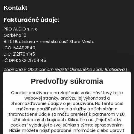
Kontakt
Fakturačné údaje:
PRO AUDIO s. r. o.
Gorkého 10
811 01 Bratislava - mestská časť Staré Mesto
IČO: 54492840
DIČ: 2121704145
IČ DPH: SK2121704145
Zapísaná v Obchodnom registri Okresného súdu Bratislava I,
Oddiel Sro, Vložka č. 163349/B
Predvoľby súkromia
Prevádzková doba: pracovné dni
10:00 - 14:00
Cookies používame na zlepšenie vašej návštevy tejto
E-mail:
webovej stránky, analýzu jej výkonnosti a
obchod@proaudio.sk
zhromažďovanie údajov o jej používaní. Na tento účel
Bankové spojenie:
môžeme použiť nástroje a služby tretích strán a
zhromaždené údaje sa môžu preniesť k partnerom v EÚ,
Slovenská sporiteľňa, a.s.
USA alebo iných krajinách. Kliknutím na „Prijať všetky
IBAN: SK48 0900 0000 0051 9050 9782
cookies“ vyjadrujete svoj súhlas s týmto spracovaním.
SWIFT: GIBASKBX
Nižšie môžete nájsť podrobné informácie alebo upraviť