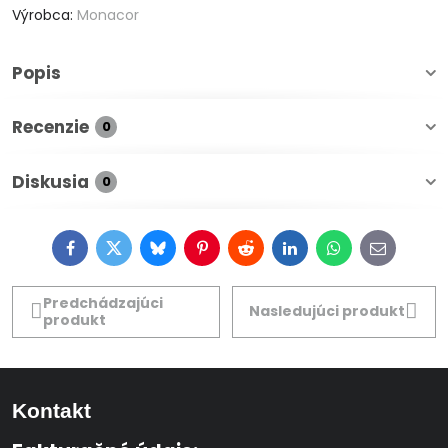
Výrobca:
Monacor
Popis
Recenzie
0
Diskusia
0
Facebook
Twitter
Bluesky
Pinterest
Reddit
LinkedIn
WhatsApp
E-
mail
Predchádzajúci
Nasledujúci produkt
produkt
Kontakt