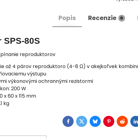
Popis
Recenzie
0
r SPS-80S
epínanie reproduktorov
ie až 4 párov reproduktoro (4-8 Ω) v akejkoľvek kombinác
lňovaciemu výstupu
ými výkonovými ochrannými rezistormi
kon: 200 W
0 x 60 x 115 mm
1 kg
Facebook
Twitter
Bluesky
Pinterest
Reddit
L