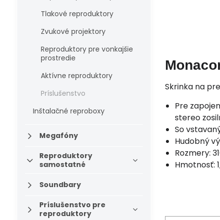
Tlakové reproduktory
Zvukové projektory
Reproduktory pre vonkajšie
prostredie
Monaco
Aktívne reproduktory
Skrinka na pr
Príslušenstvo
Pre zapojen
Inštalačné reproboxy
stereo zosi
So vstavan
Megafóny
Hudobný vý
Rozmery: 31
Reproduktory
Hmotnosť: 1,
samostatné
Soundbary
Príslušenstvo pre
reproduktory