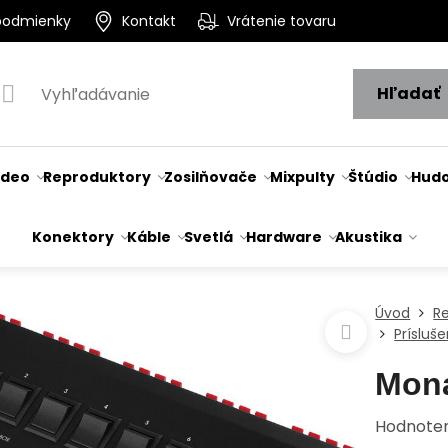
podmienky
Kontakt
Vrátenie tovaru
Hľadať
ideo
Reproduktory
Zosilňovače
Mixpulty
Štúdio
Hudo
Konektory
Káble
Svetlá
Hardware
Akustika
Úvod
R
Prísluš
Mon
Hodnote