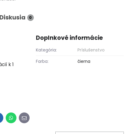
Diskusia
0
Doplnkové informácie
Kategória:
Príslušenstvo
Farba:
čierna
ií k 1
inkedIn
WhatsApp
E-
mail