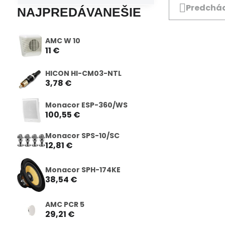
Predchád
NAJPREDÁVANEŠIE
AMC W 10
11 €
HICON HI-CM03-NTL
3,78 €
Monacor ESP-360/WS
100,55 €
Monacor SPS-10/SC
12,81 €
Monacor SPH-174KE
38,54 €
AMC PCR 5
29,21 €