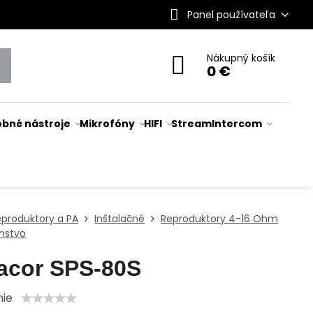
Panel používateľa
Nákupný košík
0 €
bné nástroje
Mikrofóny
HIFI
Stream
Intercom
eproduktory a PA
Inštalačné
Reproduktory 4-16 Ohm
enstvo
acor SPS-80S
nie