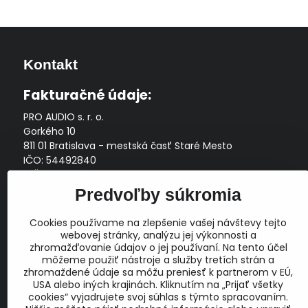
Kontakt
Fakturačné údaje:
PRO AUDIO s. r. o.
Gorkého 10
811 01 Bratislava - mestská časť Staré Mesto
IČO: 54492840
DIČ: 2121704145
IČ DPH: SK2121704145
Predvoľby súkromia
Zapísaná v Obchodnom registri Okresného súdu Bratislava
Cookies používame na zlepšenie vašej návštevy tejto
I, Oddiel Sro, Vložka č. 163349/B
webovej stránky, analýzu jej výkonnosti a
Prevádzková doba: pracovné dni
10:00 - 14:00
zhromažďovanie údajov o jej používaní. Na tento účel
môžeme použiť nástroje a služby tretích strán a
E-mail:
zhromaždené údaje sa môžu preniesť k partnerom v EÚ,
obchod@proaudio.sk
USA alebo iných krajinách. Kliknutím na „Prijať všetky
cookies“ vyjadrujete svoj súhlas s týmto spracovaním.
Bankové spojenie: