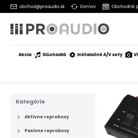
obchod@proaudio.sk
Domov
Obchodné 
Akcia
Slúchadlá
Inštalačné A/V sety
V
Kategórie
Aktívne reproboxy
Pasívne reproboxy