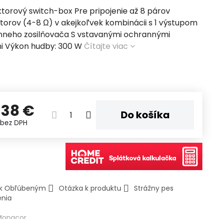
torový switch-box Pre pripojenie až 8 párov
torov (4-8 Ω) v akejkoľvek kombinácii s 1 výstupom
nneho zosilňovača S vstavanými ochrannými
mi Výkon hudby: 300 W
Čítajte viac
,38 €
Do košíka
€
bez DPH
ť k Obľúbeným
Otázka k produktu
Strážny pes
enia
Monacor