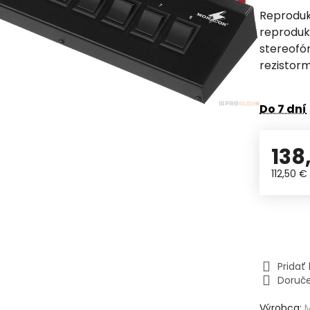
Reproduk
reproduk
stereofó
rezistor
Do 7 dní
138
112,50 
Prida
Doruč
Výrobca: