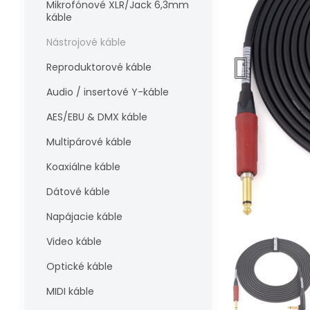
Mikrofónové XLR/Jack 6,3mm
káble
Nástrojové káble
Reproduktorové káble
Audio / insertové Y-káble
AES/EBU & DMX káble
Multipárové káble
Koaxiálne káble
Dátové káble
Napájacie káble
Video káble
Optické káble
MIDI káble