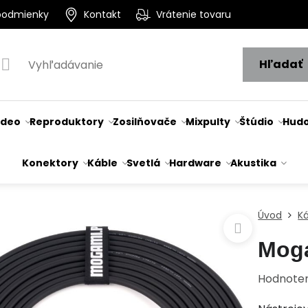
podmienky
Kontakt
Vrátenie tovaru
Hľadať
ideo
Reproduktory
Zosilňovače
Mixpulty
Štúdio
Hudo
Konektory
Káble
Svetlá
Hardware
Akustika
Úvod
K
Mog
Hodnote