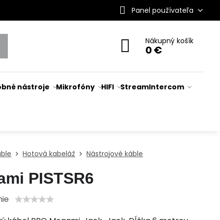
Panel používateľa
Nákupný košík
0 €
bné nástroje
Mikrofóny
HIFI
Stream
Intercom
áble
Hotová kabeláž
Nástrojové káble
ami PISTSR6
nie