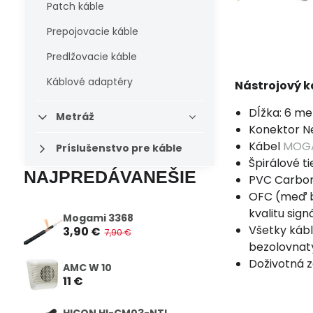
Patch káble
Prepojovacie káble
Predlžovacie káble
Káblové adaptéry
Nástrojový 
Dĺžka: 6 me
Metráž
Konektor Ne
Kábel
MOGA
Príslušenstvo pre káble
Špirálové t
NAJPREDÁVANEŠIE
PVC Carbon
OFC (meď be
kvalitu sign
Mogami 3368
Všetky kábl
3,90 €
7,90 €
bezolovnat
Doživotná 
AMC W 10
11 €
HICON HI-CM03-NTL