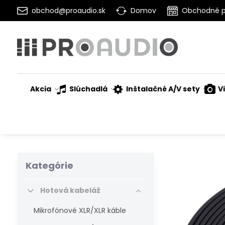
obchod@proaudio.sk
Domov
Obchodné 
Akcia
Slúchadlá
Inštalačné A/V sety
V
Kategórie
Hotová kabeláž
Mikrofónové XLR/XLR káble