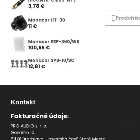
3,78 €
Predchád
Monacor HT-30
11 €
Monacor ESP-360/WS
100,55 €
Monacor SPS-10/SC
12,81 €
Kontakt
Fakturačné údaje:
PRO AUDIO s. r. o.
Gorkého 10
811 01 Bratislava - mestská časť Staré Mesto