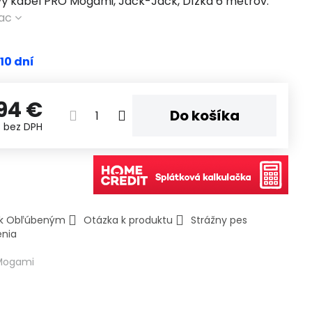
vý kábel PRO Mogami, Jack-Jack, Dĺžka 6 metrov.
iac
 10 dní
94 €
Do košíka
€
bez DPH
ť k Obľúbeným
Otázka k produktu
Strážny pes
enia
Mogami