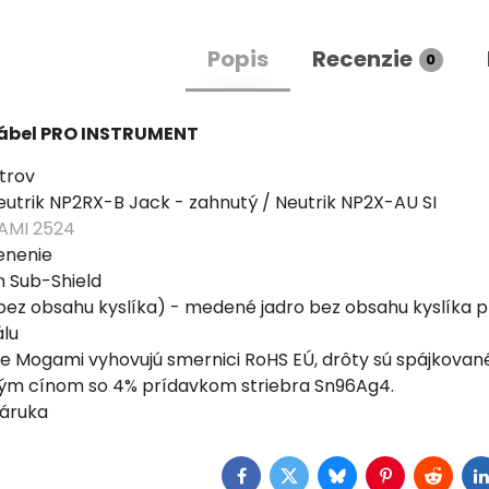
Popis
Recenzie
0
kábel PRO INSTRUMENT
trov
utrik NP2RX-B Jack - zahnutý / Neutrik NP2X-AU SI
MI 2524
ienenie
 Sub-Shield
z obsahu kyslíka) - medené jadro bez obsahu kyslíka pr
álu
e Mogami vyhovujú smernici RoHS EÚ, drôty sú spájkovan
ým cínom so 4% prídavkom striebra Sn96Ag4.
záruka
Facebook
Twitter
Bluesky
Pinterest
Reddit
L