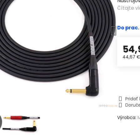
Nástrojo
Čítajte v
Do prac.
54,
44,67 
Prida
Doruč
Výrobca: