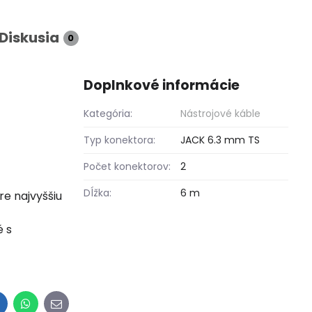
Diskusia
0
Doplnkové informácie
Kategória:
Nástrojové káble
Typ konektora:
JACK 6.3 mm TS
Počet konektorov:
2
Dĺžka:
6 m
e najvyššiu
é s
inkedIn
WhatsApp
E-