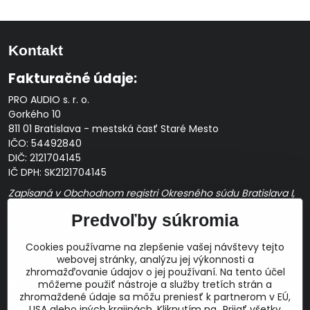
Kontakt
Fakturačné údaje:
PRO AUDIO s. r. o.
Gorkého 10
811 01 Bratislava - mestská časť Staré Mesto
IČO: 54492840
DIČ: 2121704145
IČ DPH: SK2121704145
Zapísaná v Obchodnom registri Okresného súdu Bratislava I,
Oddiel Sro, Vložka č. 163349/B
Predvoľby súkromia
Prevádzková doba: pracovné dni
10:00 - 14:00
Cookies používame na zlepšenie vašej návštevy tejto
E-mail:
webovej stránky, analýzu jej výkonnosti a
obchod@proaudio.sk
zhromažďovanie údajov o jej používaní. Na tento účel
Bankové spojenie:
môžeme použiť nástroje a služby tretích strán a
zhromaždené údaje sa môžu preniesť k partnerom v EÚ,
Slovenská sporiteľňa, a.s.
USA alebo iných krajinách. Kliknutím na „Prijať všetky