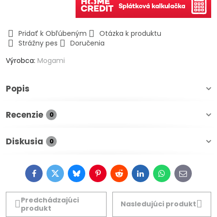
Pridať k Obľúbeným
Otázka k produktu
Strážny pes
Doručenia
Výrobca:
Mogami
Popis
Recenzie
0
Diskusia
0
Facebook
Twitter
Bluesky
Pinterest
Reddit
LinkedIn
WhatsApp
E-
mail
Predchádzajúci
Nasledujúci produkt
produkt