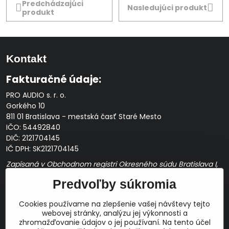
Predchádzajúci
Nasledujúci produkt
produkt
Kontakt
Fakturačné údaje:
PRO AUDIO s. r. o.
Gorkého 10
811 01 Bratislava - mestská časť Staré Mesto
IČO: 54492840
DIČ: 2121704145
IČ DPH: SK2121704145
Zapísaná v Obchodnom registri Okresného súdu Bratislava I,
Oddiel Sro, Vložka č. 163349/B
Predvoľby súkromia
Prevádzková doba: pracovné dni
10:00 - 14:00
Cookies používame na zlepšenie vašej návštevy tejto
E-mail:
webovej stránky, analýzu jej výkonnosti a
obchod@proaudio.sk
zhromažďovanie údajov o jej používaní. Na tento účel