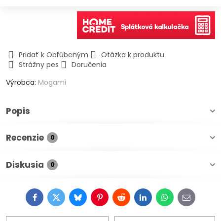
Pridať k Obľúbeným
Otázka k produktu
Strážny pes
Doručenia
Výrobca:
Mogami
Popis
Recenzie
0
Diskusia
0
Facebook
Twitter
Bluesky
Pinterest
Reddit
LinkedIn
WhatsApp
E-
mail