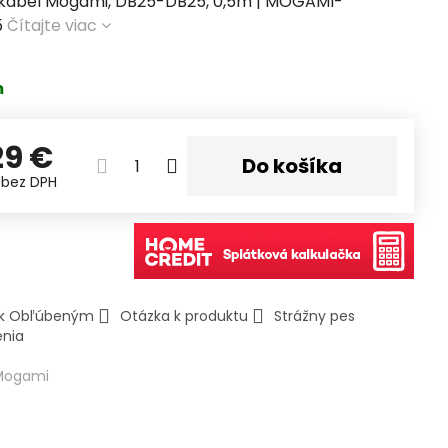
 kábel Mogami, DB25-DB25, 0,5m | MOGAMI-
5
Čítajte viac
m
29 €
Do košíka
€
bez DPH
ť k Obľúbeným
Otázka k produktu
Strážny pes
enia
Mogami