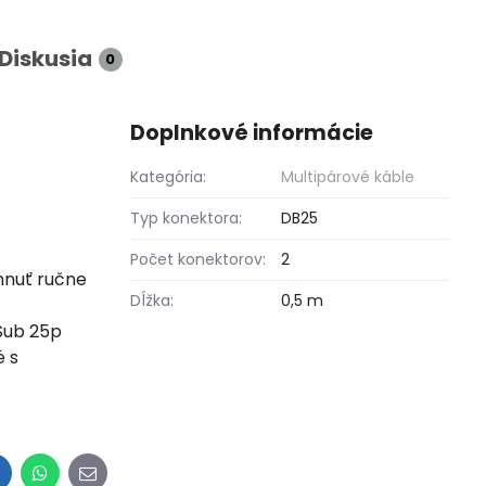
Diskusia
0
Doplnkové informácie
Kategória:
Multipárové káble
Typ konektora:
DB25
Počet konektorov:
2
hnuť ručne
Dĺžka:
0,5 m
Sub 25p
é s
inkedIn
WhatsApp
E-