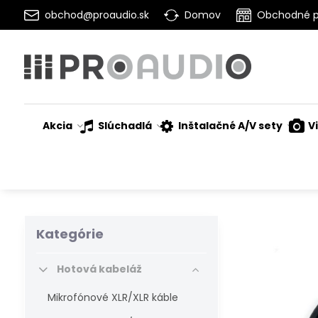
obchod@proaudio.sk
Domov
Obchodné 
Akcia
Slúchadlá
Inštalačné A/V sety
V
Kategórie
Hotová kabeláž
Mikrofónové XLR/XLR káble