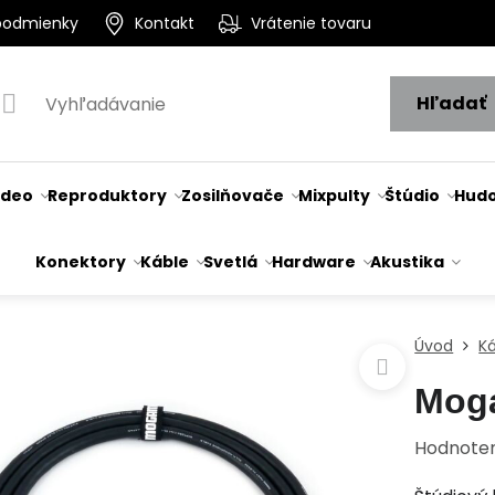
podmienky
Kontakt
Vrátenie tovaru
Hľadať
ideo
Reproduktory
Zosilňovače
Mixpulty
Štúdio
Hudo
Konektory
Káble
Svetlá
Hardware
Akustika
Úvod
K
Mog
Hodnote