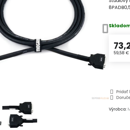
Štúdiový
8PADB0,
Sklado
73,
59,58 
Prida
Doruč
Výrobca: