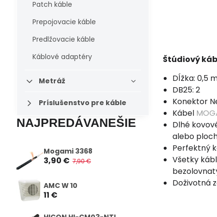
Patch káble
Prepojovacie káble
Predlžovacie káble
Káblové adaptéry
Štúdiový ká
Dĺžka: 0,5 
Metráž
DB25: 2
Konektor N
Príslušenstvo pre káble
Kábel
MOGA
NAJPREDÁVANEŠIE
Dlhé kovov
alebo ploc
Perfektný 
Mogami 3368
Všetky kábl
3,90 €
7,90 €
bezolovnat
Doživotná 
AMC W 10
11 €
HICON HI-CM03-NTL