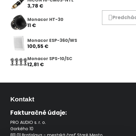
3,78 €
Predchád
Monacor HT-30
11 €
Monacor ESP-360/WS
100,55 €
Monacor SPS-10/SC
12,81 €
Kontakt
Fakturačné údaje:
PRO AUDIO s. r. o.
Gorkého 10
811 01 Bratislava - mestská časť Staré Mesto