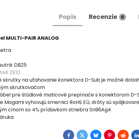
Popis
Recenzie
0
bel MULTI-PAIR ANALOG
metra
eutrik DB25
MI 2932
é skrutky na uťahovanie konektora D-Sub je možné dotia
hým skrutkovačom
kábel pre štúdiové maticové prepínače s konektorom D-
e Mogami vyhovujú smernici RoHS EÚ, drôty sú spájkovan
ým cínom so 4% prídavkom striebra Sn96Ag4
záruka
Facebook
Twitter
Bluesky
Pinterest
Reddit
L