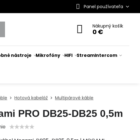
Panel používateľa
Nákupný košík
0 €
bné nástroje
Mikrofóny
HIFI
Stream
Intercom
áble
Hotová kabeláž
Multipárové káble
ami PRO DB25-DB25 0,5m
nie