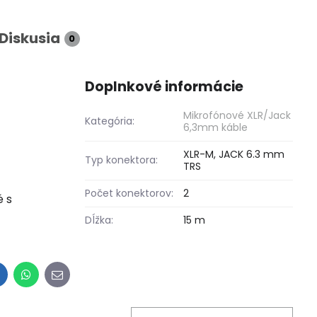
Diskusia
0
Doplnkové informácie
Mikrofónové XLR/Jack
Kategória:
6,3mm káble
XLR-M, JACK 6.3 mm
Typ konektora:
TRS
Počet konektorov:
2
é s
Dĺžka:
15 m
inkedIn
WhatsApp
E-
mail