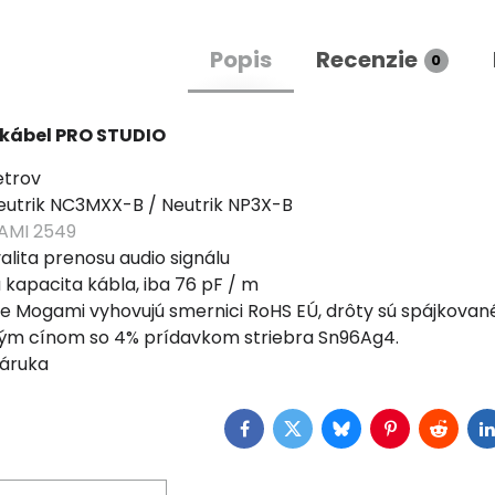
Popis
Recenzie
0
 kábel PRO STUDIO
etrov
eutrik NC3MXX-B / Neutrik NP3X-B
MI 2549
valita prenosu audio signálu
 kapacita kábla, iba 76 pF / m
e Mogami vyhovujú smernici RoHS EÚ, drôty sú spájkovan
ým cínom so 4% prídavkom striebra Sn96Ag4.
záruka
Facebook
Twitter
Bluesky
Pinterest
Reddit
L