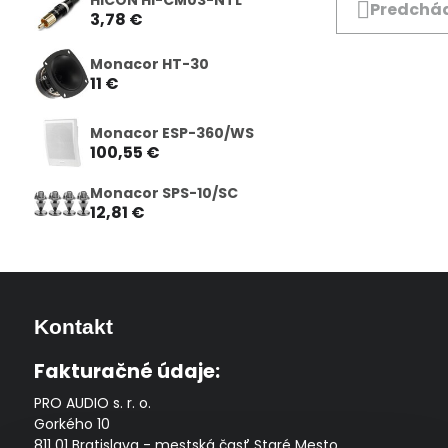
Predchád
3,78 €
Monacor HT-30
11 €
Monacor ESP-360/WS
100,55 €
Monacor SPS-10/SC
12,81 €
Kontakt
Fakturačné údaje:
PRO AUDIO s. r. o.
Gorkého 10
811 01 Bratislava - mestská časť Staré Mesto