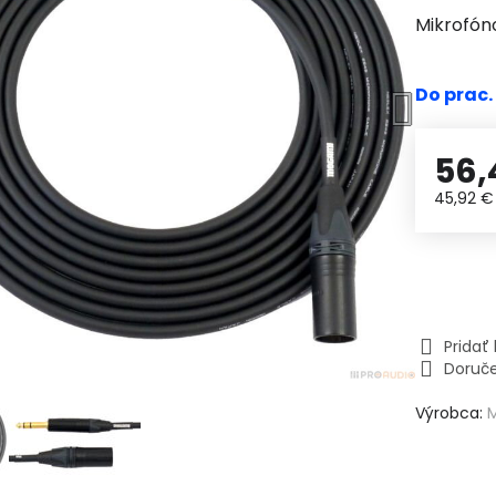
Mikrofón
Do prac.
56,
45,92 
Prida
Doruč
Výrobca: