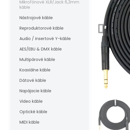
Mikrofónové XLR/Jack 6,3mm
káble
Nástrojové káble
Reproduktorové káble
Audio / insertové Y-káble
AES/EBU & DMX káble
Multipárové káble
Koaxiálne káble
Dátové káble
Napájacie káble
Video káble
Optické káble
MIDI káble