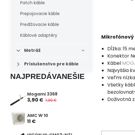
Patch káble
Prepojovacie káble
Predlžovacie káble
Káblové adaptéry
Mikrofónový
Dĺžka: 15 m
Metráž
Konektor N
Kábel
MOGA
Príslušenstvo pre káble
Najvyššia k
NAJPREDÁVANEŠIE
Veľmi nízka
Všetky kábl
bezolovnat
Mogami 3368
Doživotná 
3,90 €
7,90 €
AMC W 10
11 €
HICON HI-CM03-NTL