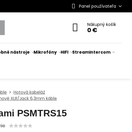
Panel používateľa
Nákupný košík
0 €
bné nástroje
Mikrofóny
HIFI
Stream
Intercom
áble
Hotová kabeláž
ónové XLR/Jack 6,3mm káble
ami PSMTRS15
nie