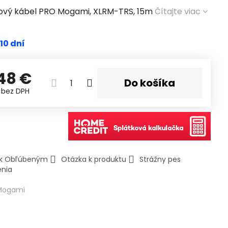
ový kábel PRO Mogami, XLRM-TRS, 15m
Čítajte viac
 10 dní
48 €
Do košíka
€
bez DPH
ť k Obľúbeným
Otázka k produktu
Strážny pes
enia
Mogami