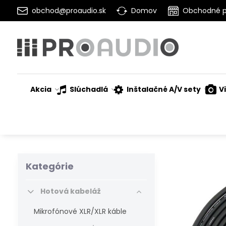
obchod@proaudio.sk
Domov
Obchodné 
Akcia
Slúchadlá
Inštalačné A/V sety
V
Kategórie
Hotová kabeláž
Mikrofónové XLR/XLR káble