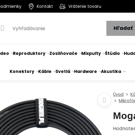
podmienky
Kontakt
Vrátenie tovaru
Hľadať
ideo
Reproduktory
Zosilňovače
Mixpulty
Štúdio
Hudo
Konektory
Káble
Svetlá
Hardware
Akustika
Úvod
K
Mikrof
Mog
Hodnote