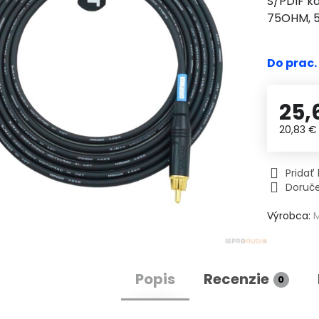
S/PDIF k
75OHM,
Do prac.
25,
20,83 
Prida
Doruč
Výrobca:
Popis
Recenzie
0