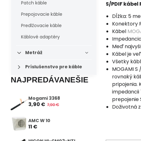
Patch káble
S/PDIF kábel
Prepojovacie káble
Dĺžka: 5 me
Konektory
Predlžovacie káble
Kábel
MOGA
Káblové adaptéry
Impedancia
Meď najvyšš
Metráž
Kábel je ve
Všetky káb
Príslušenstvo pre káble
MOGAMI S / 
rovnaký káb
NAJPREDÁVANEŠIE
pripojenia.
impedancii 
Mogami 3368
prepojenie 
3,90 €
7,90 €
Doživotná 
AMC W 10
11 €
HICON HI-CM03-NTL