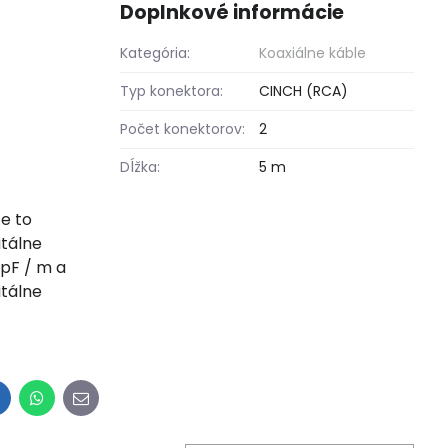
Doplnkové informácie
Kategória:
Koaxiálne káble
Typ konektora:
CINCH (RCA)
Počet konektorov:
2
Dĺžka:
5 m
Je to
itálne
 pF / m a
itálne
inkedIn
WhatsApp
E-
mail