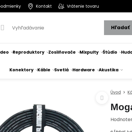
podmienky
Kontakt
Vrátenie tovaru
Hľadať
ideo
Reproduktory
Zosilňovače
Mixpulty
Štúdio
Hudo
Konektory
Káble
Svetlá
Hardware
Akustika
Úvod
K
Mog
Hodnote