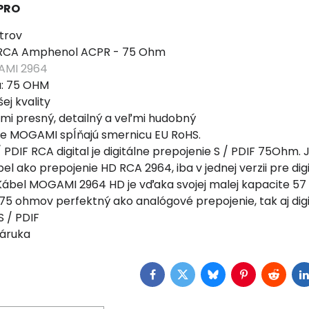
 PRO
trov
 RCA Amphenol ACPR - 75 Ohm
MI 2964
: 75 OHM
ej kvality
ľmi presný, detailný a veľmi hudobný
le MOGAMI spĺňajú smernicu EU RoHS.
PDIF RCA digital je digitálne prepojenie S / PDIF 75Ohm. 
el ako prepojenie HD RCA 2964, iba v jednej verzii pre dig
 Kábel MOGAMI 2964 HD je vďaka svojej malej kapacite 57
75 ohmov perfektný ako analógové prepojenie, tak aj dig
S / PDIF
záruka
Facebook
Twitter
Bluesky
Pinterest
Reddit
L