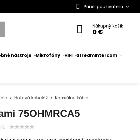
Panel používateľa
Nákupný košík
0 €
bné nástroje
Mikrofóny
HIFI
Stream
Intercom
áble
Hotová kabeláž
Koaxiálne káble
ami 75OHMRCA5
nie