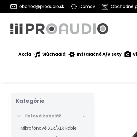
obchod@proaudio.sk
Domov
Obchodné 
Akcia
Slúchadlá
Inštalačné A/V sety
V
Kategórie
Hotová kabeláž
Mikrofónové XLR/XLR káble