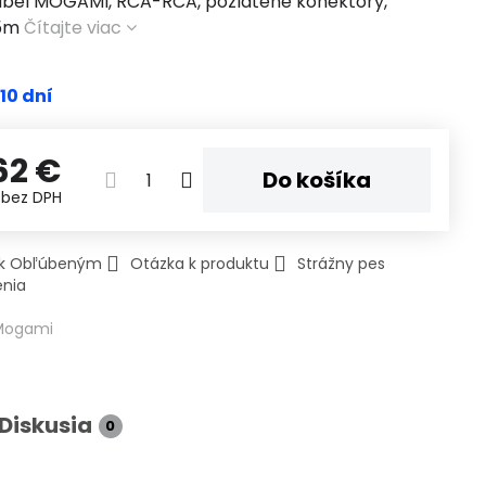
ábel MOGAMI, RCA-RCA, pozlátené konektory,
 5m
Čítajte viac
 10 dní
62 €
Do košíka
€
bez DPH
ť k Obľúbeným
Otázka k produktu
Strážny pes
enia
Mogami
Diskusia
0