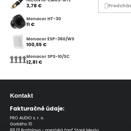
3,78 €
Predchád
Monacor HT-30
11 €
Monacor ESP-360/WS
100,55 €
Monacor SPS-10/SC
12,81 €
Kontakt
Fakturačné údaje:
PRO AUDIO s. r. o.
Gorkého 10
811 01 Bratislava - mestská časť Staré Mesto