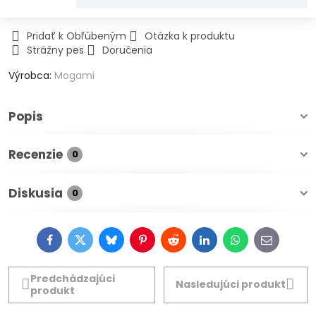
Pridať k Obľúbeným
Otázka k produktu
Strážny pes
Doručenia
Výrobca:
Mogami
Popis
Recenzie
0
Diskusia
0
Facebook
Twitter
Bluesky
Pinterest
Reddit
LinkedIn
WhatsApp
E-
mail
Predchádzajúci
Nasledujúci produkt
produkt