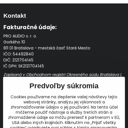
Kontakt
Fakturačné údaje:
PRO AUDIO s. r. o.
Gorkého 10
811 01 Bratislava - mestská časť Staré Mesto
IČO: 54492840
DIČ: 2121704145
IČ DPH: SK2121704145
Zapísaná v Obchodnom registri Okresného súdu Bratislava I,
Oddiel Sro, Vložka č. 163349/B
Predvoľby súkromia
Prevádzková doba: pracovné dni
10:00 - 14:00
Cookies používame na zlepšenie vašej návštevy tejto
E-mail:
webovej stránky, analýzu jej výkonnosti a
obchod@proaudio.sk
zhromažďovanie údajov o jej používaní. Na tento účel
Bankové spojenie:
môžeme použiť nástroje a služby tretích strán a
zhromaždené údaje sa môžu preniesť k partnerom v EÚ,
Slovenská sporiteľňa, a.s.
USA alebo iných krajinách. Kliknutím na „Prijať všetky
IBAN: SK48 0900 0000 0051 9050 9782
cookies“ vyjadrujete svoj súhlas s týmto spracovaním.