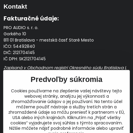
Kontakt
Fakturačné údaje:
PRO AUDIO s. r. o.
Gorkého 10
811 01 Bratislava - mestská časť Staré Mesto
IČO: 54492840
DIČ: 2121704145
IČ DPH: SK2121704145
Zapísaná v Obchodnom registri Okresného súdu Bratislava I,
Oddiel Sro, Vložka č. 163349/B
Predvoľby súkromia
Prevádzková doba: pracovné dni
10:00 - 14:00
Cookies používame na zlepšenie vašej návštevy tejto
E-mail:
webovej stránky, analýzu jej výkonnosti a
obchod@proaudio.sk
zhromažďovanie údajov o jej používaní. Na tento účel
Bankové spojenie:
môžeme použiť nástroje a služby tretích strán a
zhromaždené údaje sa môžu preniesť k partnerom v EÚ,
Slovenská sporiteľňa, a.s.
USA alebo iných krajinách. Kliknutím na „Prijať všetky
IBAN: SK48 0900 0000 0051 9050 9782
cookies“ vyjadrujete svoj súhlas s týmto spracovaním.
SWIFT: GIBASKBX
Nižšie môžete nájsť podrobné informácie alebo upraviť