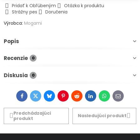
Pridať k Obľúbeným
Otázka k produktu
Strážny pes
Doručenia
Výrobca:
Mogami
Popis
Recenzie
0
Diskusia
0
Facebook
Twitter
Bluesky
Pinterest
Reddit
LinkedIn
WhatsApp
E-
mail
Predchádzajúci
Nasledujúci produkt
produkt