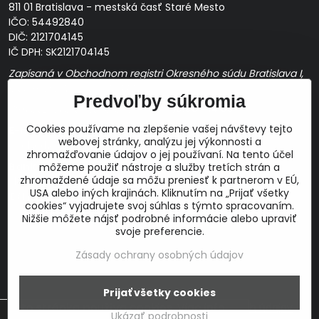
811 01 Bratislava - mestská časť Staré Mesto
IČO: 54492840
DIČ: 2121704145
IČ DPH: SK2121704145
Zapísaná v Obchodnom registri Okresného súdu Bratislava I,
Oddiel Sro, Vložka č. 163349/B
Predvoľby súkromia
Prevádzková doba: pracovné dni
10:00 - 14:00
Cookies používame na zlepšenie vašej návštevy tejto
E-mail:
webovej stránky, analýzu jej výkonnosti a
obchod@proaudio.sk
zhromažďovanie údajov o jej používaní. Na tento účel
Bankové spojenie:
môžeme použiť nástroje a služby tretích strán a
zhromaždené údaje sa môžu preniesť k partnerom v EÚ,
Slovenská sporiteľňa, a.s.
USA alebo iných krajinách. Kliknutím na „Prijať všetky
IBAN: SK48 0900 0000 0051 9050 9782
cookies“ vyjadrujete svoj súhlas s týmto spracovaním.
SWIFT: GIBASKBX
Nižšie môžete nájsť podrobné informácie alebo upraviť
svoje preferencie.
Zásady ochrany osobných údajov
©
2026
Copyright
Prijať všetky cookies
Táto stránka používa cookies.
Viac info
Predvoľby súkromia
Zásady ochrany osobných údajov
Ukázať podrobnosti