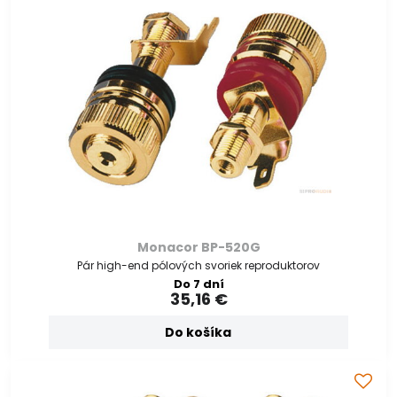
Monacor BP-520G
Pár high-end pólových svoriek reproduktorov
Do 7 dní
35,16 €
Do košíka