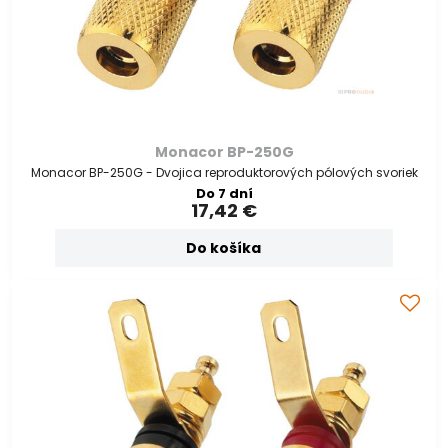
Monacor BP-250G
Monacor BP-250G - Dvojica reproduktorových pólových svoriek
Do 7 dní
17,42 €
Do košíka