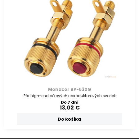
Monacor BP-530G
Pár high-end pólových reproduktorových svoriek
Do 7 dní
13,02 €
Do košíka