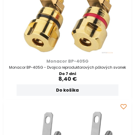
Monacor BP-405G
Monacor BP-405G - Dvojica reproduktorových pólových svoriek
Do 7 dní
8,40 €
Do košíka