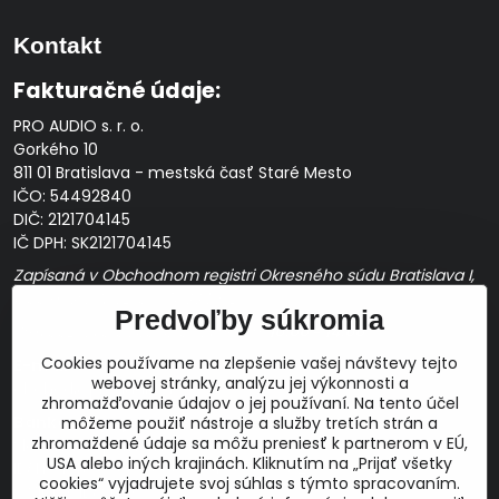
Kontakt
Fakturačné údaje:
PRO AUDIO s. r. o.
Gorkého 10
811 01 Bratislava - mestská časť Staré Mesto
IČO: 54492840
DIČ: 2121704145
IČ DPH: SK2121704145
Zapísaná v Obchodnom registri Okresného súdu Bratislava I,
Oddiel Sro, Vložka č. 163349/B
Predvoľby súkromia
Prevádzková doba: pracovné dni
10:00 - 14:00
Cookies používame na zlepšenie vašej návštevy tejto
E-mail:
webovej stránky, analýzu jej výkonnosti a
obchod@proaudio.sk
zhromažďovanie údajov o jej používaní. Na tento účel
Bankové spojenie:
môžeme použiť nástroje a služby tretích strán a
zhromaždené údaje sa môžu preniesť k partnerom v EÚ,
Slovenská sporiteľňa, a.s.
USA alebo iných krajinách. Kliknutím na „Prijať všetky
IBAN: SK48 0900 0000 0051 9050 9782
cookies“ vyjadrujete svoj súhlas s týmto spracovaním.
SWIFT: GIBASKBX