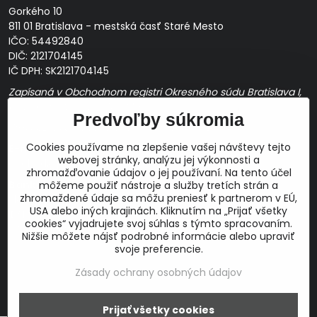
Gorkého 10
811 01 Bratislava - mestská časť Staré Mesto
IČO: 54492840
DIČ: 2121704145
IČ DPH: SK2121704145
Zapísaná v Obchodnom registri Okresného súdu Bratislava I,
Oddiel Sro, Vložka č. 163349/B
Predvoľby súkromia
Prevádzková doba: pracovné dni
10:00 - 14:00
Cookies používame na zlepšenie vašej návštevy tejto
E-mail:
webovej stránky, analýzu jej výkonnosti a
obchod@proaudio.sk
zhromažďovanie údajov o jej používaní. Na tento účel
Bankové spojenie:
môžeme použiť nástroje a služby tretích strán a
zhromaždené údaje sa môžu preniesť k partnerom v EÚ,
Slovenská sporiteľňa, a.s.
USA alebo iných krajinách. Kliknutím na „Prijať všetky
IBAN: SK48 0900 0000 0051 9050 9782
cookies“ vyjadrujete svoj súhlas s týmto spracovaním.
SWIFT: GIBASKBX
Nižšie môžete nájsť podrobné informácie alebo upraviť
svoje preferencie.
Zásady ochrany osobných údajov
©
2026
Copyright
Prijať všetky cookies