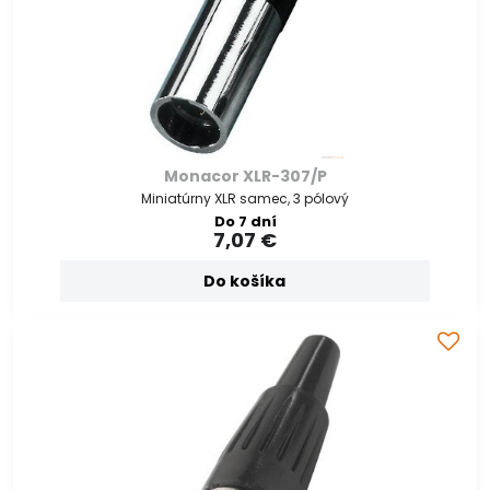
Monacor XLR-307/P
Miniatúrny XLR samec, 3 pólový
Do 7 dní
7,07 €
Do košíka