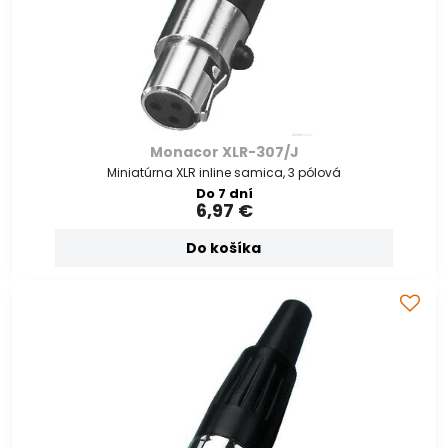
Monacor XLR-307/J
Miniatúrna XLR inline samica, 3 pólová
Do 7 dní
6,97 €
Do košíka