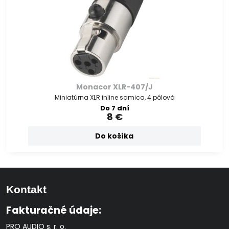
Monacor XLR-407/J
Miniatúrna XLR inline samica, 4 pólová
Do 7 dní
8 €
Do košíka
Kontakt
Fakturačné údaje:
PRO AUDIO s. r. o.