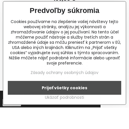
Do košíka
Predvoľby súkromia
Cookies používame na zlepšenie vašej návštevy tejto
webovej stránky, analýzu jej výkonnosti a
zhromažďovanie údajov o jej používaní. Na tento účel
môžeme použiť nástroje a služby tretích strán a
zhromaždené údaje sa môžu preniesť k partnerom v EÚ,
USA alebo iných krajinách. Kliknutím na „Prijať všetky
cookies“ vyjadrujete svoj súhlas s týmto spracovaním.
Nižšie môžete nájsť podrobné informácie alebo upraviť
svoje preferencie.
Zásady ochrany osobných údajov
Prijať všetky cookies
Táto stránka používa cookies.
Viac info
Ukázať podrobnosti
Potvrdiť
VÝPREDAJ
AKCIA NA SKLADOVÉ ZÁSOBY
Sommer Cable TBH24-MK3 stagebox
Stagebox špičkovej kvality od firmy Sommer Cable, 24 x diera na