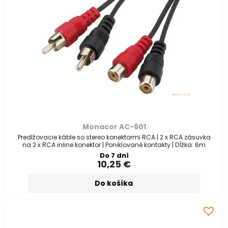
Monacor AC-601
Predlžovacie káble so stereo konektormi RCA | 2 x RCA zásuvka
na 2 x RCA inline konektor | Poniklované kontakty | Dĺžka: 6m
Do 7 dní
10,25 €
Do košíka