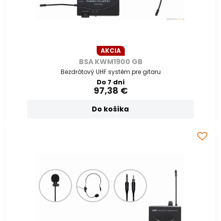
AKCIA
BSA KWM1900 GB
Bezdrôtový UHF systém pre gitaru
Do 7 dní
97,38 €
Do košíka