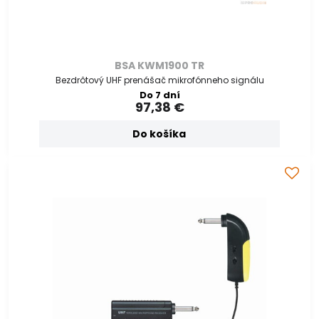
BSA KWM1900 TR
Bezdrôtový UHF prenášač mikrofónneho signálu
Do 7 dní
97,38 €
Do košíka