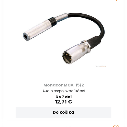
Monacor MCA-15/2
Audio prepojovací kábel
Do 7 dní
12,71 €
Do košíka