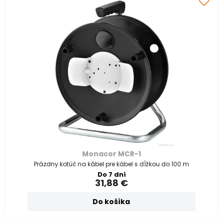
Monacor MCR-1
Prázdny kotúč na kábel pre kábel s dĺžkou do 100 m
Do 7 dní
31,88 €
Do košíka