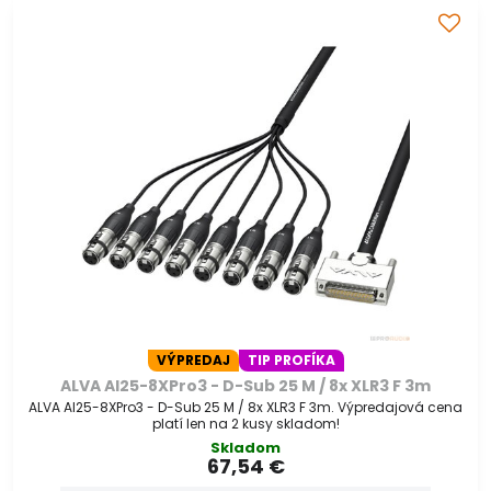
VÝPREDAJ
TIP PROFÍKA
ALVA AI25-8XPro3 - D-Sub 25 M / 8x XLR3 F 3m
ALVA AI25-8XPro3 - D-Sub 25 M / 8x XLR3 F 3m. Výpredajová cena
platí len na 2 kusy skladom!
Skladom
67,54 €