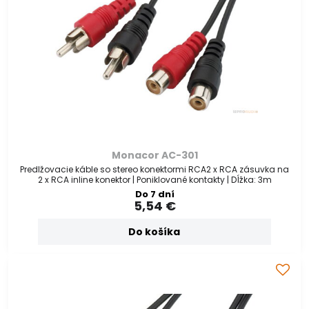
Monacor AC-301
Predlžovacie káble so stereo konektormi RCA2 x RCA zásuvka na
2 x RCA inline konektor | Poniklované kontakty | Dĺžka: 3m
Do 7 dní
5,54 €
Do košíka