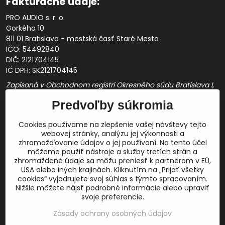
Fakturačné údaje:
PRO AUDIO s. r. o.
Gorkého 10
811 01 Bratislava - mestská časť Staré Mesto
IČO: 54492840
DIČ: 2121704145
IČ DPH: SK2121704145
Zapísaná v Obchodnom registri Okresného súdu Bratislava I,
Oddiel Sro, Vložka č. 163349/B
Predvoľby súkromia
Prevádzková doba: pracovné dni
10:00 - 14:00
Cookies používame na zlepšenie vašej návštevy tejto
E-mail:
webovej stránky, analýzu jej výkonnosti a
obchod@proaudio.sk
zhromažďovanie údajov o jej používaní. Na tento účel
Bankové spojenie:
môžeme použiť nástroje a služby tretích strán a
zhromaždené údaje sa môžu preniesť k partnerom v EÚ,
Slovenská sporiteľňa, a.s.
USA alebo iných krajinách. Kliknutím na „Prijať všetky
IBAN: SK48 0900 0000 0051 9050 9782
cookies“ vyjadrujete svoj súhlas s týmto spracovaním.
SWIFT: GIBASKBX
Nižšie môžete nájsť podrobné informácie alebo upraviť
svoje preferencie.
Zásady ochrany osobných údajov