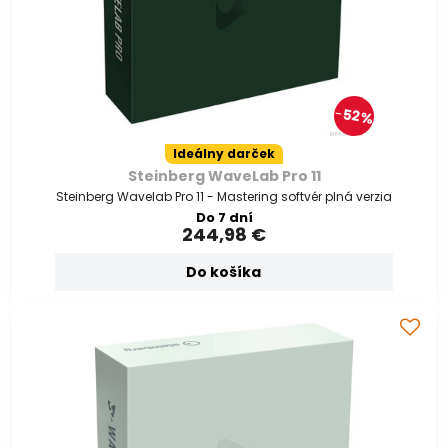
52%
Ideálny darček
Steinberg WaveLab Pro 11
Steinberg Wavelab Pro 11 - Mastering softvér plná verzia
Do 7 dní
244,98 €
Do košíka