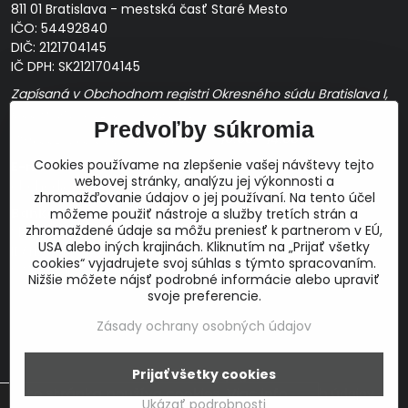
811 01 Bratislava - mestská časť Staré Mesto
IČO: 54492840
DIČ: 2121704145
IČ DPH: SK2121704145
Zapísaná v Obchodnom registri Okresného súdu Bratislava I,
Oddiel Sro, Vložka č. 163349/B
Predvoľby súkromia
Prevádzková doba: pracovné dni
10:00 - 14:00
Cookies používame na zlepšenie vašej návštevy tejto
E-mail:
webovej stránky, analýzu jej výkonnosti a
obchod@proaudio.sk
zhromažďovanie údajov o jej používaní. Na tento účel
Bankové spojenie:
môžeme použiť nástroje a služby tretích strán a
zhromaždené údaje sa môžu preniesť k partnerom v EÚ,
Slovenská sporiteľňa, a.s.
USA alebo iných krajinách. Kliknutím na „Prijať všetky
IBAN: SK48 0900 0000 0051 9050 9782
cookies“ vyjadrujete svoj súhlas s týmto spracovaním.
SWIFT: GIBASKBX
Nižšie môžete nájsť podrobné informácie alebo upraviť
svoje preferencie.
Zásady ochrany osobných údajov
©
2026
Copyright
Prijať všetky cookies
Táto stránka používa cookies.
Viac info
Predvoľby súkromia
Zásady ochrany osobných údajov
Ukázať podrobnosti